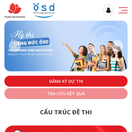
ĐĂNG KÝ DỰ THI
TRA CỨU KẾT QUẢ
CẤU TRÚC ĐỀ THI